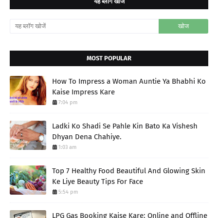
यह ब्लॉग खोजें
MOST POPULAR
How To Impress a Woman Auntie Ya Bhabhi Ko
Kaise Impress Kare
7:04 pm
Ladki Ko Shadi Se Pahle Kin Bato Ka Vishesh
Dhyan Dena Chahiye.
1:03 am
Top 7 Healthy Food Beautiful And Glowing Skin
Ke Liye Beauty Tips For Face
5:54 pm
LPG Gas Booking Kaise Kare: Online and Offline